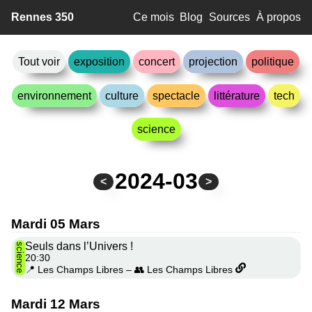
Rennes 350
Ce mois
Blog
Sources
À propos
Tout voir
exposition
concert
projection
politique
environnement
culture
spectacle
littérature
tech
science
2024-03
<
>
Mardi 05 Mars
Seuls dans l’Univers !
science
20:30
📍 Les Champs Libres
–
👥 Les Champs Libres
Mardi 12 Mars