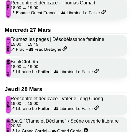
Rencontre et dédicace - Thomas Gomart
littérature
18:00
→
19:00
📍 Espace Ouest France
–
👥 Librairie Le Failler
Mercredi 27 Mars
Tournez les pages | Désobéissance féminine
littérature
15:00
→
15:45
📍 Frac
–
👥 Frac Bretagne
BookClub #5
littérature
18:00
→
19:00
📍 Librairie Le Failler
–
👥 Librairie Le Failler
Jeudi 28 Mars
Rencontre et dédicace - Valérie Tong Cuong
littérature
18:00
→
19:00
📍 Librairie Le Failler
–
👥 Librairie Le Failler
3par2 "Clame et Déclame" • Scène ouverte littéraire
littérature
20:30
📍 Le Grand Cordel
–
👥 Grand Cordel