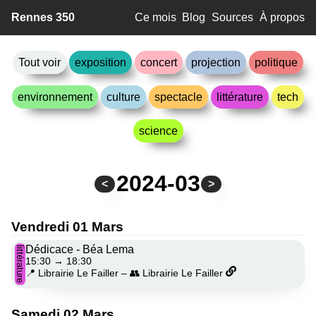
Rennes 350
Ce mois
Blog
Sources
À propos
Tout voir
exposition
concert
projection
politique
environnement
culture
spectacle
littérature
tech
science
2024-03
<
>
Vendredi 01 Mars
Dédicace - Béa Lema
littérature
15:30
→
18:30
📍 Librairie Le Failler
–
👥 Librairie Le Failler
Samedi 02 Mars