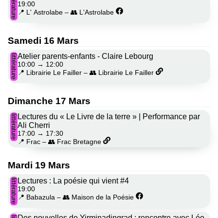
littérature
19:00
📍 L' Astrolabe
–
👥 L'Astrolabe
Samedi 16 Mars
Atelier parents-enfants - Claire Lebourg
littérature
10:00
→
12:00
📍 Librairie Le Failler
–
👥 Librairie Le Failler
Dimanche 17 Mars
Lectures du « Le Livre de la terre » | Performance par
littérature
Ali Cherri
17:00
→
17:30
📍 Frac
–
👥 Frac Bretagne
Mardi 19 Mars
Lectures : La poésie qui vient #4
littérature
19:00
📍 Babazula
–
👥 Maison de la Poésie
Des nouvelles de Yirminadingrad : rencontre avec Léo