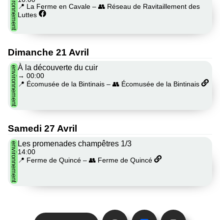
environnement
📍 La Ferme en Cavale
–
👥 Réseau de Ravitaillement des
Luttes
Dimanche 21 Avril
À la découverte du cuir
environnement
→
00:00
📍 Écomusée de la Bintinais
–
👥 Écomusée de la Bintinais
Samedi 27 Avril
Les promenades champêtres 1/3
environnement
14:00
📍 Ferme de Quincé
–
👥 Ferme de Quincé