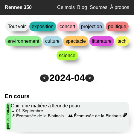
Rennes 350
Ce mois
Blog
Sources
À propos
Tout voir
exposition
concert
projection
politique
environnement
culture
spectacle
littérature
tech
science
2024-04
<
>
En cours
Cuir, une matière à fleur de peau
environnement
→
01 Septembre
📍 Écomusée de la Bintinais
–
👥 Écomusée de la Bintinais