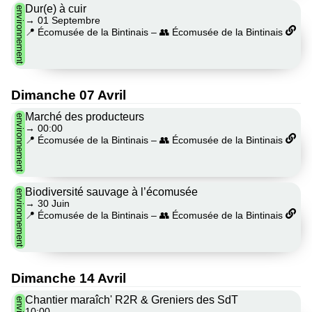
Dur(e) à cuir
environnement
→
01 Septembre
📍 Écomusée de la Bintinais
–
👥 Écomusée de la Bintinais
Dimanche 07 Avril
Marché des producteurs
environnement
→
00:00
📍 Écomusée de la Bintinais
–
👥 Écomusée de la Bintinais
Biodiversité sauvage à l’écomusée
environnement
→
30 Juin
📍 Écomusée de la Bintinais
–
👥 Écomusée de la Bintinais
Dimanche 14 Avril
Chantier maraîch' R2R & Greniers des SdT
10:00