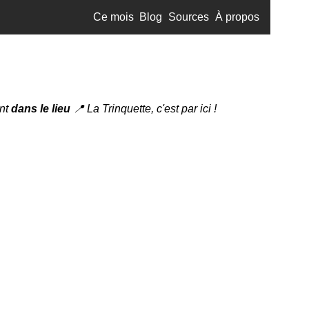
Ce mois
Blog
Sources
À propos
ent
dans le lieu
📍 La Trinquette, c'est par
ici
!